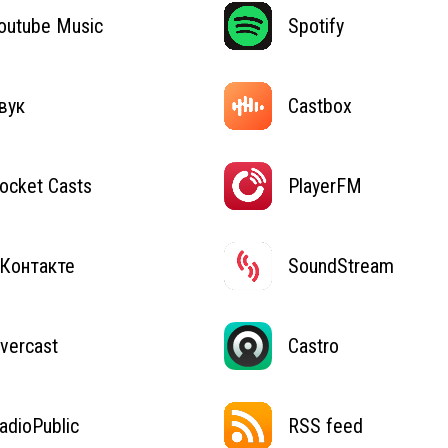
outube Music
Spotify
вук
Castbox
ocket Casts
PlayerFM
Контакте
SoundStream
vercast
Castro
adioPublic
RSS feed