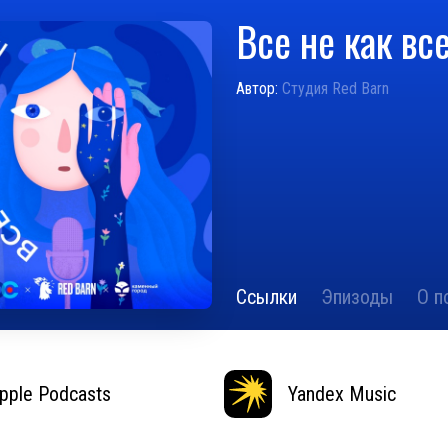
Все не как вс
Автор:
Студия Red Barn
Ссылки
Эпизоды
О п
pple Podcasts
Yandex Music