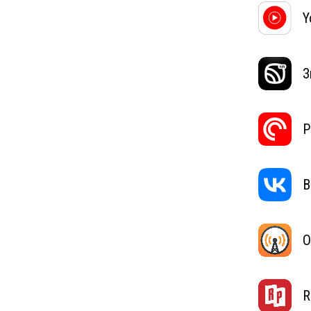
Y
З
P
В
O
R