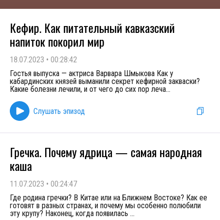
Кефир. Как питательный кавказский
напиток покорил мир
18.07.2023
•
00:28:42
Гостья выпуска — актриса Варвара Шмыкова Как у
кабардинских князей выманили секрет кефирной закваски?
Какие болезни лечили, и от чего до сих пор леча
...
Слушать эпизод
Гречка. Почему ядрица — самая народная
каша
11.07.2023
•
00:24:47
Где родина гречки? В Китае или на Ближнем Востоке? Как ее
готовят в разных странах, и почему мы особенно полюбили
эту крупу? Наконец, когда появилась
...