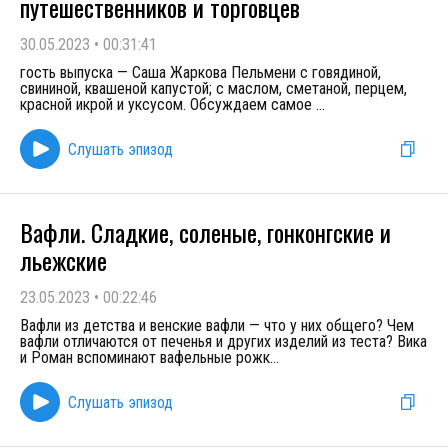
путешественников и торговцев
30.05.2023
•
00:31:41
гость выпуска — Саша Жаркова Пельмени с говядиной,
свининой, квашеной капустой; с маслом, сметаной, перцем,
красной икрой и уксусом. Обсуждаем самое
...
Слушать эпизод
Вафли. Сладкие, соленые, гонконгские и
льежские
23.05.2023
•
00:22:46
Вафли из детства и венские вафли — что у них общего? Чем
вафли отличаются от печенья и других изделий из теста? Вика
и Роман вспоминают вафельные рожк
...
Слушать эпизод