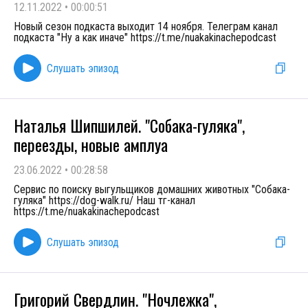
12.11.2022
•
00:00:51
Новый сезон подкаста выходит 14 ноября. Телеграм канал
подкаста "Ну а как иначе" https://t.me/nuakakinachepodcast
Слушать эпизод
Наталья Шипшилей. "Собака-гуляка",
переезды, новые амплуа
23.06.2022
•
00:28:58
Сервис по поиску выгульщиков домашних животных "Собака-
гуляка" https://dog-walk.ru/ Наш тг-канал
https://t.me/nuakakinachepodcast
Слушать эпизод
Григорий Свердлин. "Ночлежка",