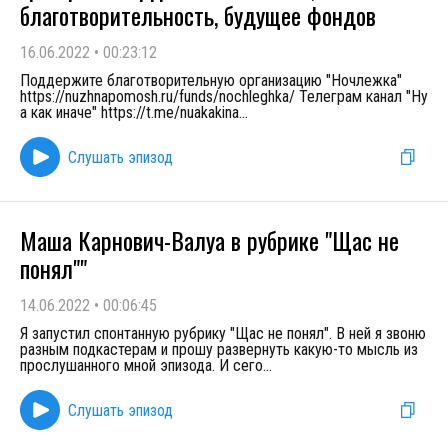
благотворительность, будущее фондов
16.06.2022
•
00:23:12
Поддержите благотворительную организацию "Ночлежка"
https://nuzhnapomosh.ru/funds/nochleghka/ Телеграм канал "Ну
а как иначе" https://t.me/nuakakina
...
Слушать эпизод
Маша Карнович-Валуа в рубрике "Щас не
понял""
14.06.2022
•
00:06:45
Я запустил спонтанную рубрику "Щас не понял". В ней я звоню
разным подкастерам и прошу развернуть какую-то мысль из
прослушанного мной эпизода. И сего
...
Слушать эпизод