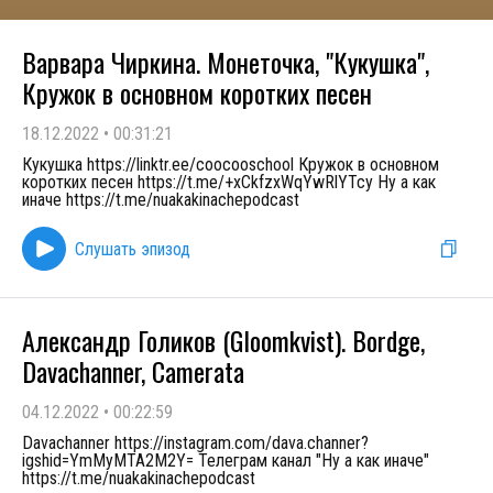
Варвара Чиркина. Монеточка, "Кукушка",
Кружок в основном коротких песен
18.12.2022
•
00:31:21
Кукушка https://linktr.ee/coocooschool Кружок в основном
коротких песен https://t.me/+xCkfzxWqYwRlYTcy Ну а как
иначе https://t.me/nuakakinachepodcast
Слушать эпизод
Александр Голиков (Gloomkvist). Bordge,
Davachanner, Camerata
04.12.2022
•
00:22:59
Davachanner https://instagram.com/dava.channer?
igshid=YmMyMTA2M2Y= Телеграм канал "Ну а как иначе"
https://t.me/nuakakinachepodcast