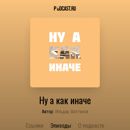
Ну а как иначе
Автор:
Ильдар Фаттахов
Ссылки
Эпизоды
О подкасте