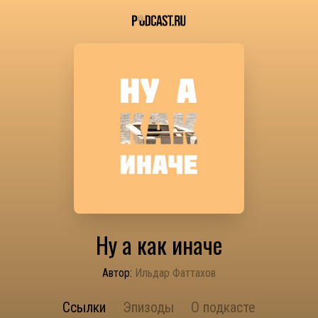
Ну а как иначе
Автор:
Ильдар Фаттахов
Ссылки
Эпизоды
О подкасте