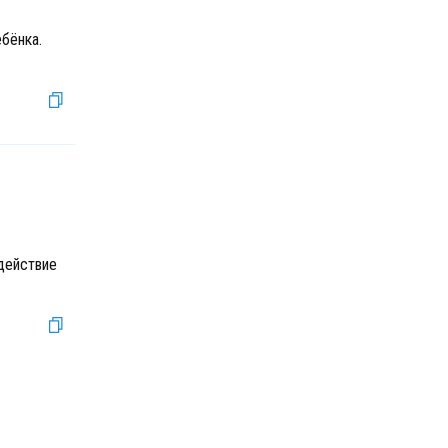
бёнка.
действие