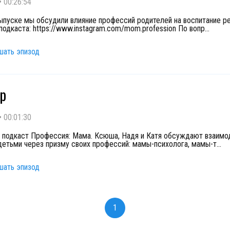
•
00:26:54
ыпуске мы обсудили влияние профессий родителей на воспитание ре
подкаста: https://www.instagram.com/mom.profession По вопр
...
шать эпизод
р
•
00:01:30
о подкаст Профессия: Мама. Ксюша, Надя и Катя обсуждают взаимо
детьми через призму своих профессий: мамы-психолога, мамы-т
...
шать эпизод
1