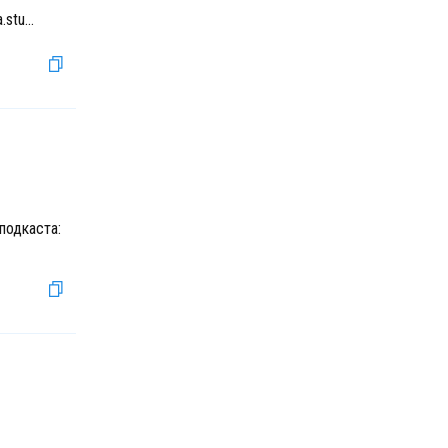
.stu
...
подкаста: