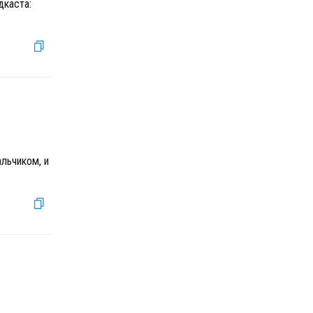
дкаста:
льчиком, и