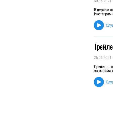
30.06.2021
В первом в
Инстаграм 
Слу
Трейле
26.06.2021
Привет, эт
со своими 
Слу