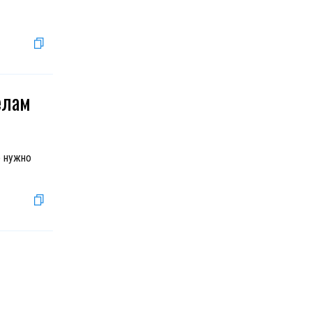
елам
е нужно