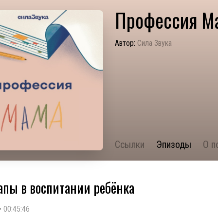
Профессия М
Автор:
Сила Звука
Ссылки
Эпизоды
О п
апы в воспитании ребёнка
•
00:45:46