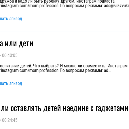
 дружба и надо ли быть ребенку другом. Инстаграм подкаста:
w.instagram.com/mom.profession По вопросам рекламы: ads@silazvuka
шать эпизод
а или дети
•
00:40:05
воспитание детей. Что выбрать? И можно ли совместить. Инстаграм 
w.instagram.com/mom.profession По вопросам рекламы: ad
...
шать эпизод
ли оставлять детей наедине с гаджетами
•
00:24:45