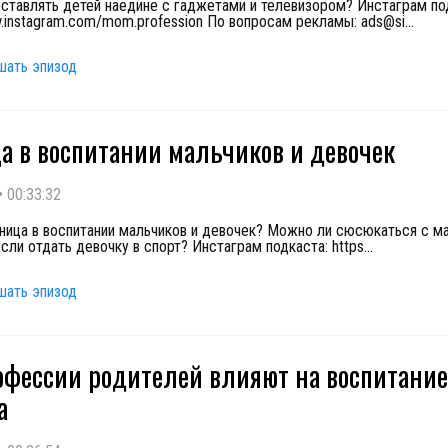
ставлять детей наедине с гаджетами и телевизором? Инстаграм по
w.instagram.com/mom.profession По вопросам рекламы: ads@si
...
шать эпизод
а в воспитании мальчиков и девочек
•
00:33:32
зница в воспитании мальчиков и девочек? Можно ли сюсюкаться с ма
сли отдать девочку в спорт? Инстаграм подкаста: https
...
шать эпизод
офессии родителей влияют на воспитание
а