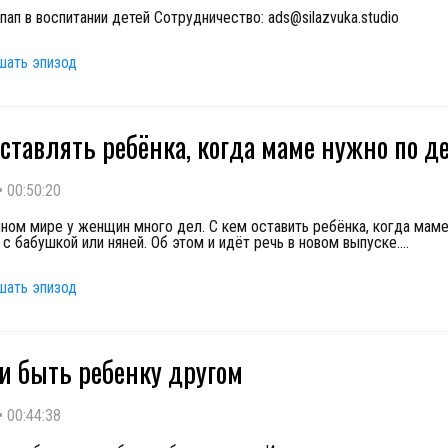
пап в воспитании детей Сотрудничество: ads@silazvuka.studio
шать эпизод
оставлять ребёнка, когда маме нужно по д
•
00:50:20
ном мире у женщин много дел. С кем оставить ребёнка, когда мам
 с бабушкой или няней. Об этом и идёт речь в новом выпуске.
...
шать эпизод
и быть ребенку другом
•
00:44:38