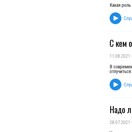
Какая роль 
Слу
С кем 
11.08.2021
В современ
отлучиться:
Слу
Надо л
28.07.2021