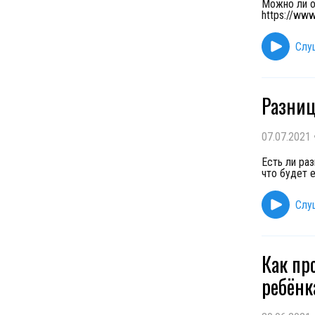
Можно ли о
https://ww
Слу
Разниц
07.07.2021
Есть ли ра
что будет е
Слу
Как пр
ребёнк