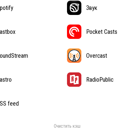
potify
Звук
astbox
Pocket Casts
oundStream
Overcast
astro
RadioPublic
SS feed
Очистить кэш