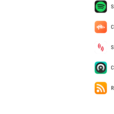
S
C
S
C
R