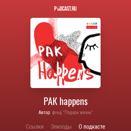
РАК happens
Автор:
фонд "Подари жизнь"
Ссылки
Эпизоды
О подкасте