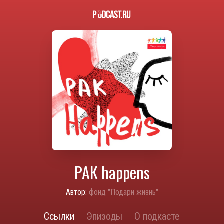
РАК happens
Автор:
фонд "Подари жизнь"
Ссылки
Эпизоды
О подкасте