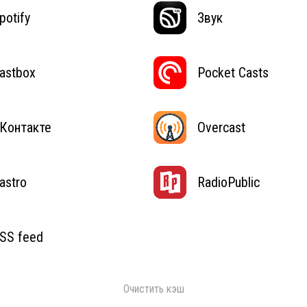
potify
Звук
astbox
Pocket Casts
Контакте
Overcast
astro
RadioPublic
SS feed
Очистить кэш