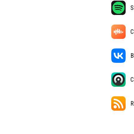
S
C
В
C
R