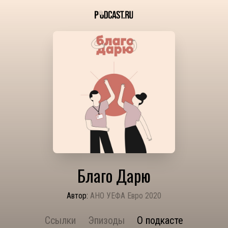
Благо Дарю
Автор:
АНО УЕФА Евро 2020
Ссылки
Эпизоды
О подкасте