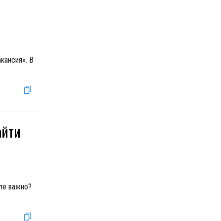
кансия». В
айти
ле важно?