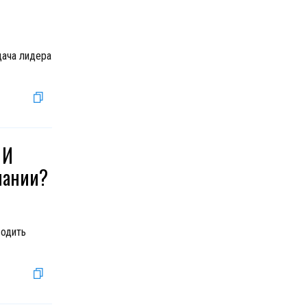
дача лидера
 И
мпании?
водить