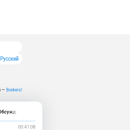
Русский
н
—
Bonkers!
ем, чего ждут от лидера сегодня и как им стать (финал
00:41:08