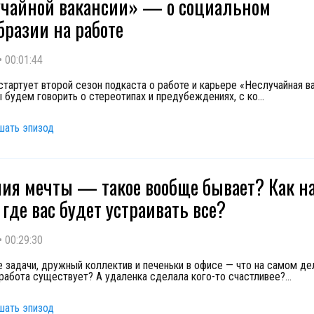
чайной вакансии» — о социальном
бразии на работе
•
00:01:44
стартует второй сезон подкаста о работе и карьере «Неслучайная ва
ы будем говорить о стереотипах и предубеждениях, с ко
...
шать эпизод
ия мечты — такое вообще бывает? Как н
 где вас будет устраивать все?
•
00:29:30
 задачи, дружный коллектив и печеньки в офисе — что на самом де
работа существует? А удаленка сделала кого-то счастливее?
...
шать эпизод