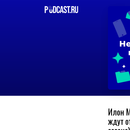
Илон М
ждут о