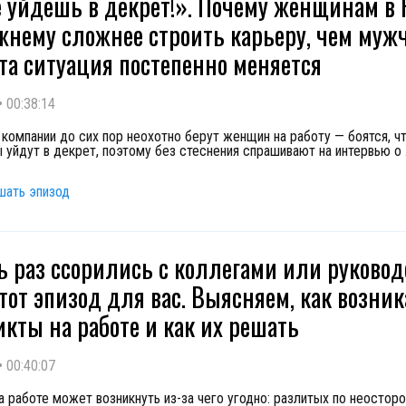
 уйдешь в декрет!». Почему женщинам в 
жнему сложнее строить карьеру, чем му
эта ситуация постепенно меняется
•
00:38:14
компании до сих пор неохотно берут женщин на работу — боятся, ч
 уйдут в декрет, поэтому без стеснения спрашивают на интервью о
шать эпизод
ь раз ссорились с коллегами или руково
этот эпизод для вас. Выясняем, как возни
кты на работе и как их решать
•
00:40:07
а работе может возникнуть из-за чего угодно: разлитых по неостор