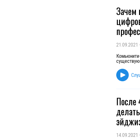
Зачем 
цифров
профес
21.09.2021
Комьюнити-
существующ
Слу
После 
делать
эйджиз
14.09.2021