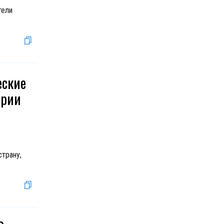
тели
еские
ории
страну,