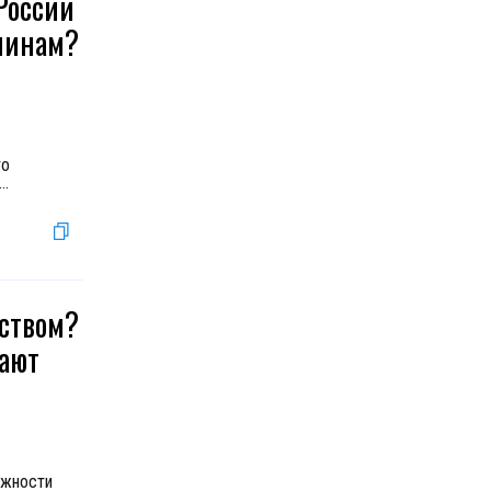
России
жчинам?
то
...
дством?
кают
ожности