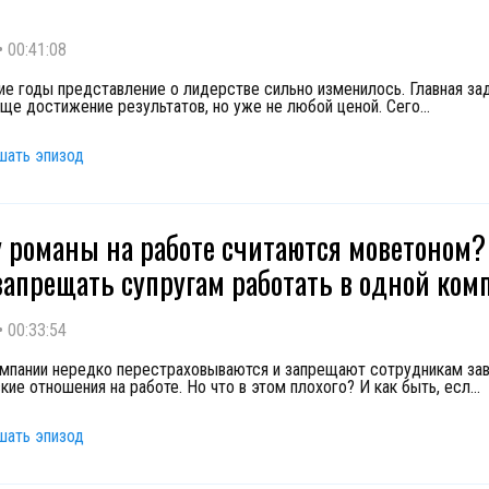
•
00:41:08
ие годы представление о лидерстве сильно изменилось. Главная за
еще достижение результатов, но уже не любой ценой. Сего
...
шать эпизод
 романы на работе считаются моветоном?
запрещать супругам работать в одной ко
•
00:33:54
мпании нередко перестраховываются и запрещают сотрудникам за
кие отношения на работе. Но что в этом плохого? И как быть, есл
...
шать эпизод