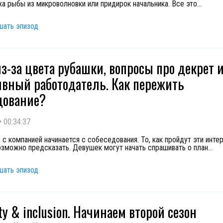
аха рыбы из микроволновки или придирок начальника. Все это
...
шать эпизод
из-за цвета рубашки, вопросы про декрет 
ивный работодатель. Как пережить
дование?
•
00:34:37
 с компанией начинается с собеседования. То, как пройдут эти инте
озможно предсказать. Девушек могут начать спрашивать о план
...
шать эпизод
ty & inclusion. Начинаем второй сезон