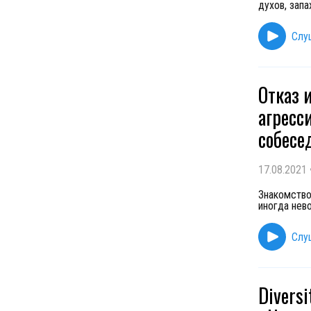
духов, зап
Слу
Отказ 
агресс
собесе
17.08.2021
Знакомство
иногда нев
Слу
Diversi