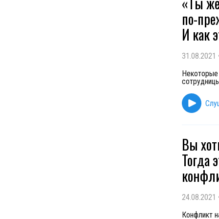
«Ты же
по-пре
И как 
31.08.2021
Некоторые 
сотрудницы
Слу
Вы хот
Тогда 
конфли
24.08.2021
Конфликт н