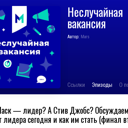
Неслучайная
вакансия
Автор:
Mars
Ссылки
Эпизоды
О п
аск — лидер? А Стив Джобс? Обсуждаем,
т лидера сегодня и как им стать (финал в