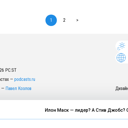
1
2
>
26
PC.ST
астах
—
podcasts.ru
—
Павел Козлов
Дизай
Илон Маск — лидер? А Стив Джобс? Обсужда