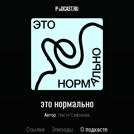
это нормально
Автор:
Настя Сафонова
Ссылки
Эпизоды
О подкасте