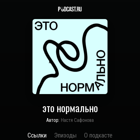
это нормально
Автор:
Настя Сафонова
Ссылки
Эпизоды
О подкасте