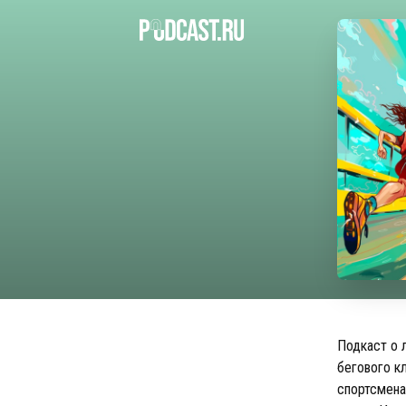
Подкаст о 
бегового к
спортсмена