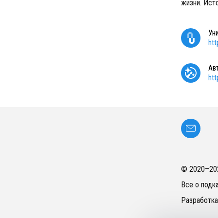
жизни. Ист
Ун
ht
Ав
ht
© 2020–
20
Все о подк
Разработка