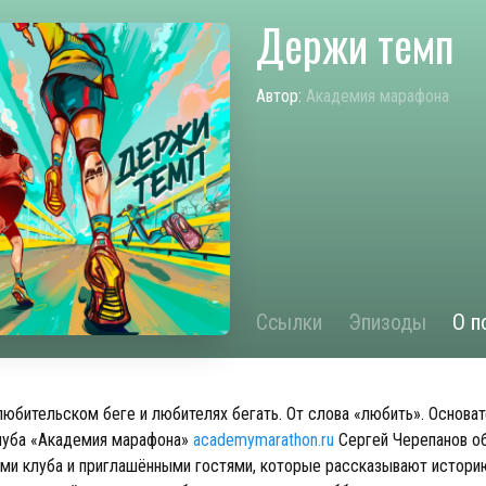
Держи темп
Автор:
Академия марафона
Ссылки
Эпизоды
О п
любительском беге и любителях бегать. От слова «любить». Основа
луба «Академия марафона»
academymarathon.ru
Сергей Черепанов о
ми клуба и приглашёнными гостями, которые рассказывают истори