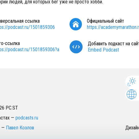
ории людей, для которых бег уже не просто хобби.
иверсальная ссылка
Официальный сайт
tps://podcast.ru/1501859306
https://academymarathon.
то-ссылка
Добавить подкаст на сай
tps://podcast.ru/1501859306?a
Embed Podcast
26
PC.ST
астах
—
podcasts.ru
—
Павел Козлов
Дизай