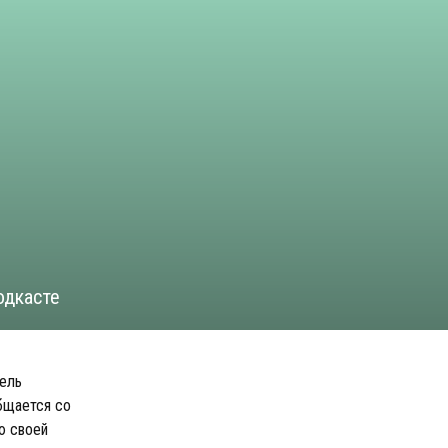
одкасте
тель
бщается со
ю своей