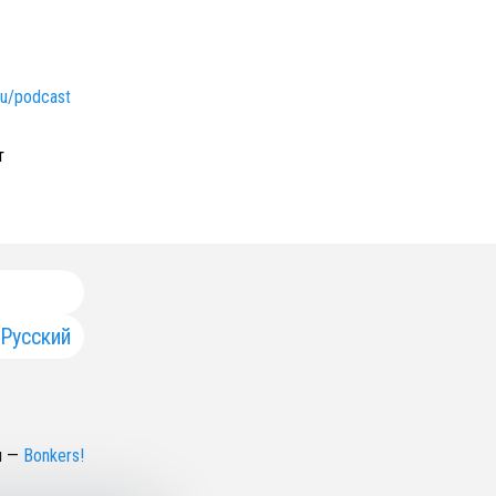
ru/podcast
т
Русский
н
—
Bonkers!