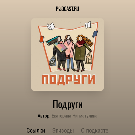
Подруги
Автор:
Екатерина Нигматулина
Ссылки
Эпизоды
О подкасте