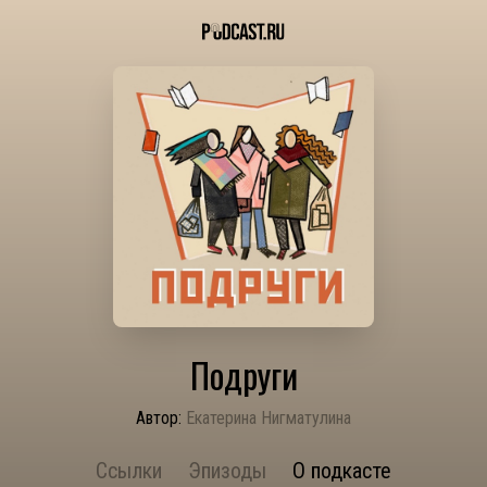
Подруги
Автор:
Екатерина Нигматулина
Ссылки
Эпизоды
О подкасте