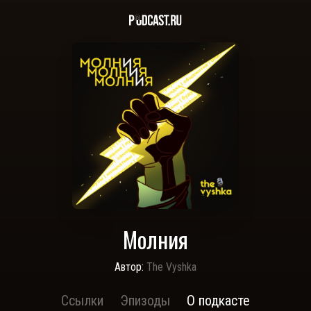
Молния
Автор:
The Vyshka
Ссылки
Эпизоды
О подкасте