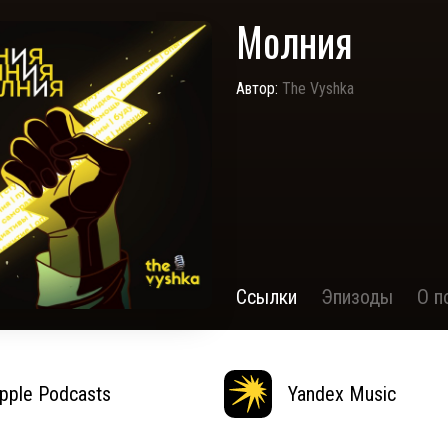
Молния
Автор:
The Vyshka
Ссылки
Эпизоды
О п
pple Podcasts
Yandex Music