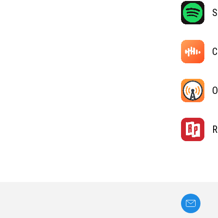
S
C
O
R