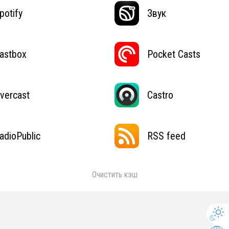
potify
Звук
astbox
Pocket Casts
vercast
Castro
adioPublic
RSS feed
Очистить кэш