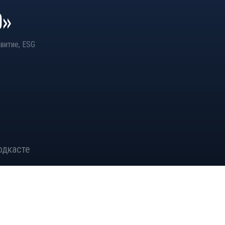
О»
звитие, ESG
одкасте