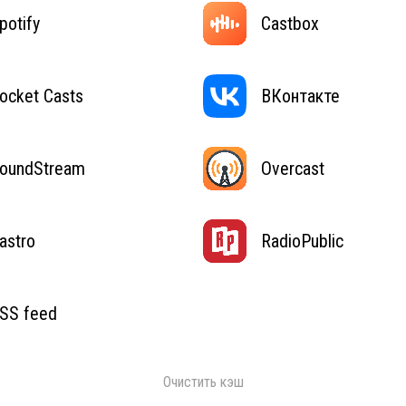
potify
Castbox
ocket Casts
ВКонтакте
oundStream
Overcast
astro
RadioPublic
SS feed
Очистить кэш