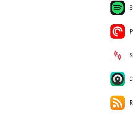
S
P
S
C
R