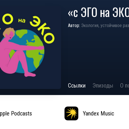
«с ЭГО на ЭК
Автор:
Экология, устойчивое ра
Ссылки
Эпизоды
О п
pple Podcasts
Yandex Music