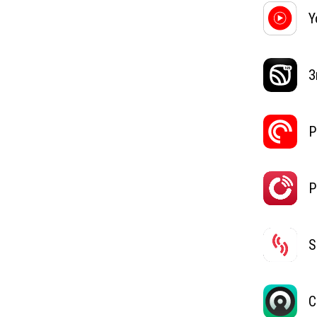
Y
З
P
P
S
C