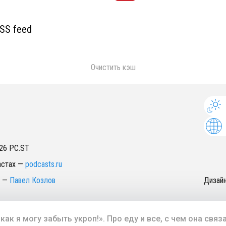
SS feed
Очистить кэш
26
PC.ST
астах
—
podcasts.ru
—
Павел Козлов
Дизай
 как я могу забыть укроп!». Про еду и все, с чем она связ