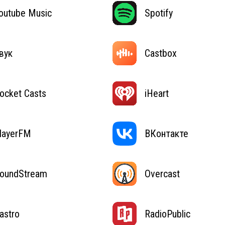
outube Music
Spotify
вук
Castbox
ocket Casts
iHeart
layerFM
ВКонтакте
oundStream
Overcast
astro
RadioPublic