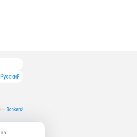
Русский
н
—
Bonkers!
ана