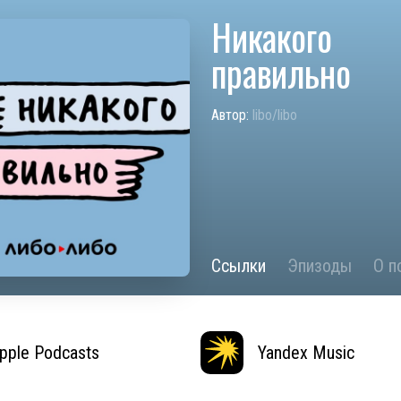
Никакого
правильно
Автор:
libo/libo
Ссылки
Эпизоды
О п
pple Podcasts
Yandex Music