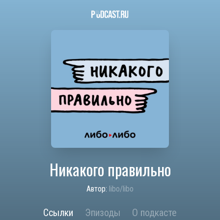
Никакого правильно
Автор:
libo/libo
Ссылки
Эпизоды
О подкасте