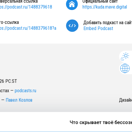
иверсальная ссылка
Официальный сайт
tps://podcast.ru/1488379618
https://kuda.mave.digital
то-ссылка
Добавить подкаст на сай
tps://podcast.ru/1488379618?a
Embed Podcast
26
PC.ST
астах
—
podcasts.ru
—
Павел Козлов
Дизай
Что скрывает твоё бессознат