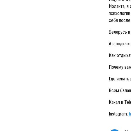
Иоланта, я 
психологии
себя после
Беларусь в
А в подкас
Как отдыхат
Почему важ
Где искать
Всем балан
Канал в Te
Instagram:
h