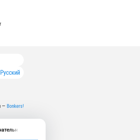
т
Русский
н
—
Bonkers!
ельное (и как это увидеть с помощью ИИ и арта)?