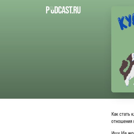
Как стать 
отношения 
Ищу life wo