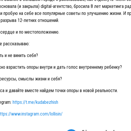
основала (и закрыла) digital-агентство, бросила 8 лет маркетинга ра
 и пробую на себе все популярные советы по улучшению жизни. И п
 разрыва 12-летних отношений.
 сердце и по местоположению.
те рассказываю:
ь и не винить себя?
но взрастить опоры внутри и дать голос внутреннему ребенку?
 ресурсы, смыслы жизни и себя?
са и давайте вместе найдем точки опоры в новой реальности.
legram:
https://t.me/kudabezhish
ttps://www.instagram.com/lollisin/