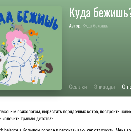
Куда бежишь
Автор:
Куда бежишь
Ссылки
Эпизоды
О п
классным психологом, вырастить порядочных котов, построить новы
и излечить травмы детства?
rk balance в большом городе и рассказываю, как отдохнуть. Меня з