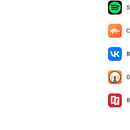
S
C
В
O
R