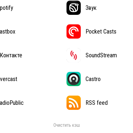
potify
Звук
astbox
Pocket Casts
Контакте
SoundStream
vercast
Castro
adioPublic
RSS feed
Очистить кэш