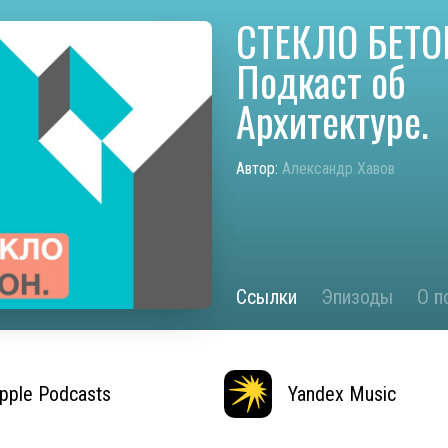
СТЕКЛО БЕТО
Подкаст об
Архитектуре.
Автор:
Александр Хавов
Ссылки
Эпизоды
О п
pple Podcasts
Yandex Music