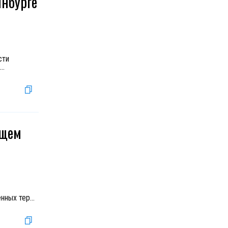
инбурге
сти
...
ущем
енных тер
...