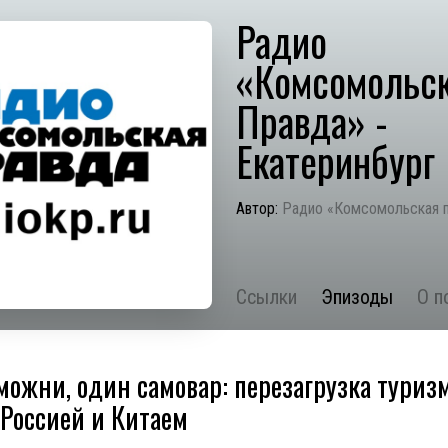
Радио
«Комсомольс
Правда» -
Екатеринбург
Автор:
Радио «Комсомольская 
Ссылки
Эпизоды
О п
можни, один самовар: перезагрузка туриз
Россией и Китаем