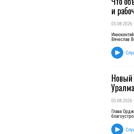
Что об
и рабо
05.08.2026
Иннокентий
Вячеслав В
Слу
Новый 
Уралм
05.08.2026
Глава Ордж
благоустро
Слу