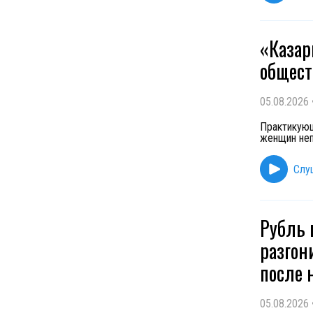
«Казар
общест
05.08.2026
Практикующ
женщин неп
Слу
Рубль 
разгон
после 
05.08.2026