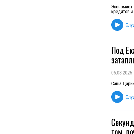
Экономист 
кредитов и
Слу
Под Ек
затапл
05.08.2026
Саша Царик
Слу
Секунд
том, п