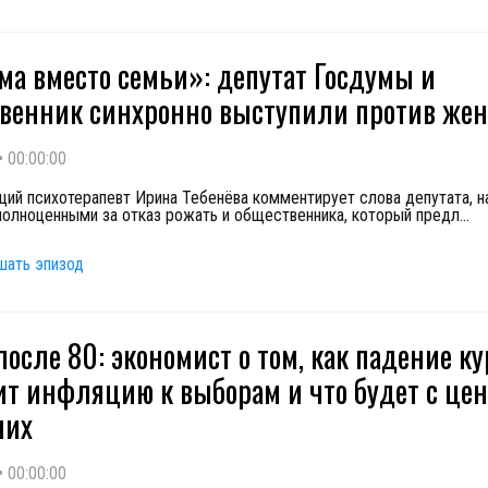
ма вместо семьи»: депутат Госдумы и
венник синхронно выступили против же
•
00:00:00
ий психотерапевт Ирина Тебенёва комментирует слова депутата, н
олноценными за отказ рожать и общественника, который предл
...
шать эпизод
после 80: экономист о том, как падение ку
ит инфляцию к выборам и что будет с це
них
•
00:00:00