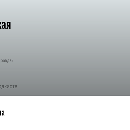
кая
правда»
одкасте
ма