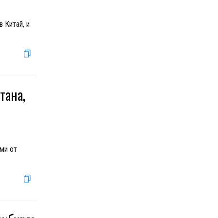
 Китай, и
тана,
ми от