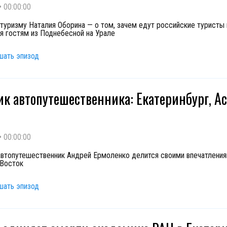
•
00:00:00
 туризму Наталия Оборина — о том, зачем едут российские туристы в
ся гостям из Поднебесной на Урале
шать эпизод
к автопутешественника: Екатеринбург, Ас
•
00:00:00
автопутешественник Андрей Ермоленко делится своими впечатления
 Восток
шать эпизод