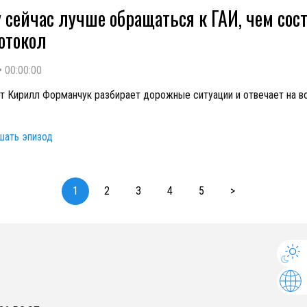
 сейчас лучше обращаться к ГАИ, чем сос
отокол
•
00:00:00
т Кирилл Форманчук разбирает дорожные ситуации и отвечает на 
шать эпизод
1
2
3
4
5
>