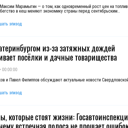
Максим Марамыгин — о том, как одновременный рост цен на топлив
 бегство в кеш меняют экономику страны перед сентябрьским
...
шать эпизод
атеринбургом из-за затяжных дождей
ивает посёлки и дачные товарищества
•
00:00:00
ов и Павел Филиппов обсуждают актуальные новости Свердловско
шать эпизод
ы, которые стоят жизни: Госавтоинспекци
очему встречная полоса не прощает ошибо