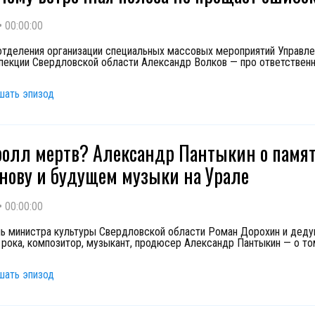
•
00:00:00
отделения организации специальных массовых мероприятий Управле
пекции Свердловской области Александр Волков — про ответствен
шать эпизод
ролл мертв? Александр Пантыкин о памя
нову и будущем музыки на Урале
•
00:00:00
ь министра культуры Свердловской области Роман Дорохин и дед
 рока, композитор, музыкант, продюсер Александр Пантыкин — о то
шать эпизод