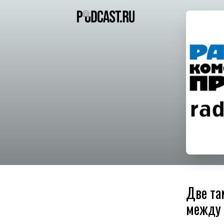
Две та
между 