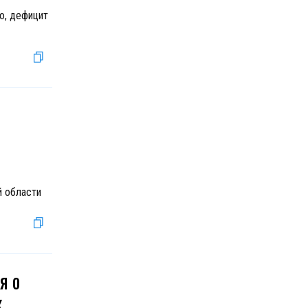
о, дефицит
й области
я о
к