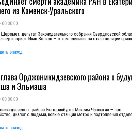
ъединяет смерти академика РАН в Екатер
чего из Каменск-Уральского
•
00:00:00
 Шеремет, депутат Законодательного собрания Свердловской обла
егнер и юрист Иван Волков — о том, связаны ли отказ полиции приня
шать эпизод
глава Орджоникидзевского района о буд
аша и Эльмаша
•
00:00:00
оникидзевского района Екатеринбурга Максим Чаплыгин — про
йство, диалог с людьми, новые станции метро и подтопления отдал
шать эпизод