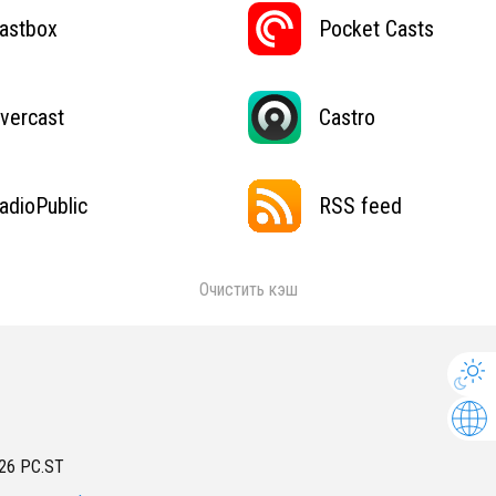
astbox
Pocket Casts
vercast
Castro
adioPublic
RSS feed
Очистить кэш
26
PC.ST