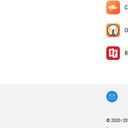
C
O
R
© 2020–
20