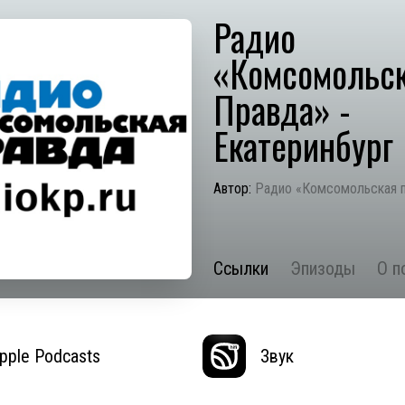
Радио
«Комсомольс
Правда» -
Екатеринбург
Автор:
Радио «Комсомольская 
Ссылки
Эпизоды
О п
pple Podcasts
Звук