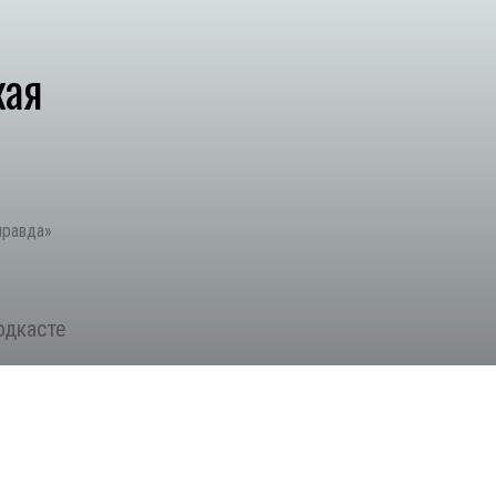
кая
правда»
одкасте