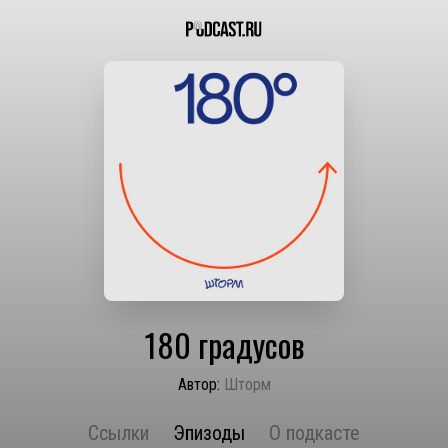
180 градусов
Автор:
Шторм
Ссылки
Эпизоды
О подкасте