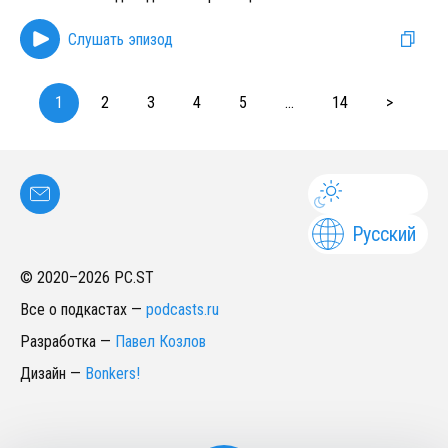
Слушать эпизод
1
2
3
4
5
...
14
>
Русский
© 2020–
2026
PC.ST
Все о подкастах
—
podcasts.ru
Разработка
—
Павел Козлов
Дизайн
—
Bonkers!