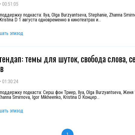
•
00:51:05
поддержку подкаста: Ilya, Olga Burzyantseva, Stephanie, Zhanna Smirno
Kristina D 1 августа одновременно в кинотеатрах и
...
шать эпизод
Стендап: темы для шуток, свобода слова, 
в
•
01:30:24
поддержку подкаста: Серш фон Триер, Ilya, Olga Burzyantseva, Женя
Zhanna Smirnova, Igor Mikheenko, Kristina D Концер
...
шать эпизод
1