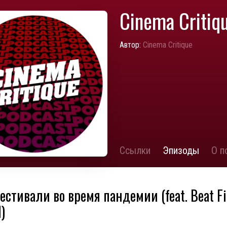
Cinema Critiq
Автор:
Cinema Critique
Ссылки
Эпизоды
О п
Фестивали во время пандемии (feat. Beat F
l)