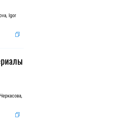
va, Igor
сериалы
 Черкасова,