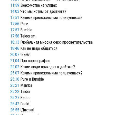
11:59
Знакомства на улицах
14:03
Что мы хотим от дейтинга?
17:51
Какими приложениями пользуешься?
17:56
Pure
17:57
Bumble
17:58
Telegram
18:13
Глобальная миссия секс-просветительства
18:46
Как не надо общаться
20:07
!Вайб!
21:04
Про порнографию
22:02
Какие люди приходят в дейтинг?
25:07
Какими приложениями пользуешься?
25:10
Pure и Bumble
25:21
Mamba
25:22
Tinder
25:27
Badoo
25:42
Feeld
26:55
!Дикпик!