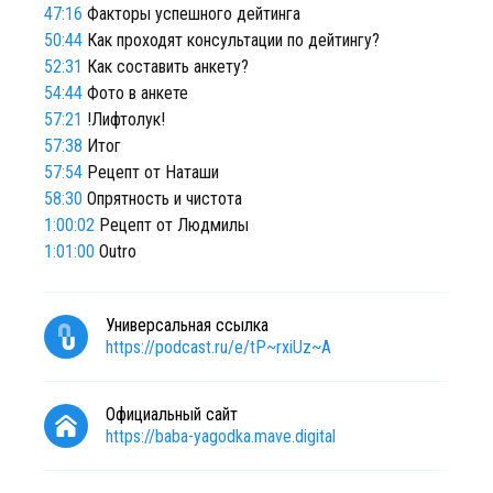
47:16
Факторы успешного дейтинга
50:44
Как проходят консультации по дейтингу?
52:31
Как составить анкету?
54:44
Фото в анкете
57:21
!Лифтолук!
57:38
Итог
57:54
Рецепт от Наташи
58:30
Опрятность и чистота
1:00:02
Рецепт от Людмилы
1:01:00
Outro
Универсальная ссылка
https://podcast.ru/e/tP~rxiUz~A
Официальный сайт
https://baba-yagodka.mave.digital