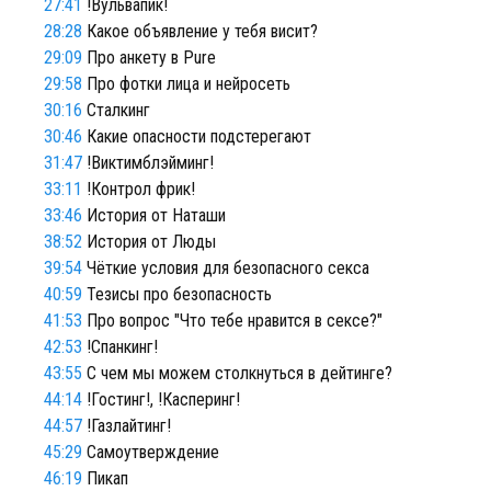
27:41
!Вульвапик!
28:28
Какое объявление у тебя висит?
29:09
Про анкету в Pure
29:58
Про фотки лица и нейросеть
30:16
Сталкинг
30:46
Какие опасности подстерегают
31:47
!Виктимблэйминг!
33:11
!Контрол фрик!
33:46
История от Наташи
38:52
История от Люды
39:54
Чёткие условия для безопасного секса
40:59
Тезисы про безопасность
41:53
Про вопрос "Что тебе нравится в сексе?"
42:53
!Спанкинг!
43:55
С чем мы можем столкнуться в дейтинге?
44:14
!Гостинг!, !Касперинг!
44:57
!Газлайтинг!
45:29
Самоутверждение
46:19
Пикап