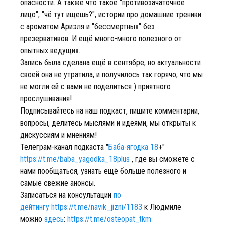
опасности. А также что такое "противозачаточное
лицо", "чё тут ищешь?", истории про домашние треники
с ароматом Ариэля и "бессмертных" без
презервативов. И ещё много-много полезного от
опытных ведущих.
Запись была сделана ещё в сентябре, но актуальности
своей она не утратила, и получилось так горячо, что мы
не могли ей с вами не поделиться ) приятного
прослушивания!
Подписывайтесь на наш подкаст, пишите комментарии,
вопросы, делитесь мыслями и идеями, мы открыты к
дискуссиям и мнениям!
Телеграм-канал подкаста "
Баба-ягодка 18
+"
https://t.me/baba_yagodka_18plus
, где вы сможете с
нами пообщаться, узнать ещё больше полезного и
самые свежие анонсы.
Записаться на консультации
по
дейтингу
https://t.me/navik_jizni/1183
к Людмиле
можно
здесь
:
https://t.me/osteopat_tkm