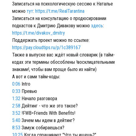
Записаться на психологическую сессию к Наталье
можно
тут
:
https://t.me/RealTarantina
Записаться на консультацию о продюсировании
подкастов к Дмитрию Дивакову можно
здесь
:
https://t.me/divakov_dmitry
Поддержать проект можно по ссылке:
https://pay.cloudtips.ru/p/1c389167
Также в выпуске вас ждёт новый словарик (в тайм-
кодах эти термины обособлены !восклицательными
знаками!, чтобы вам проще было их найти)
А вот и сами тайм-коды:
0:06
Intro
0:33
Превью
1:32
Начало разговора
2:58
Дейтинг - что же это такое?
3:52
!FWB=Friends With Benefits!
5:40
Зачем мы идем в дейтинг?
8:53
Замуж собираешься?
10:25
Когда спрашивают "Что ты ищешь?"