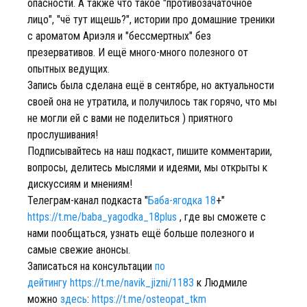
опасности. А также что такое "противозачаточное
лицо", "чё тут ищешь?", истории про домашние треники
с ароматом Ариэля и "бессмертных" без
презервативов. И ещё много-много полезного от
опытных ведущих.
Запись была сделана ещё в сентябре, но актуальности
своей она не утратила, и получилось так горячо, что мы
не могли ей с вами не поделиться ) приятного
прослушивания!
Подписывайтесь на наш подкаст, пишите комментарии,
вопросы, делитесь мыслями и идеями, мы открыты к
дискуссиям и мнениям!
Телеграм-канал подкаста "
Баба-ягодка 18
+"
https://t.me/baba_yagodka_18plus
, где вы сможете с
нами пообщаться, узнать ещё больше полезного и
самые свежие анонсы.
Записаться на консультации
по
дейтингу
https://t.me/navik_jizni/1183
к Людмиле
можно
здесь
:
https://t.me/osteopat_tkm