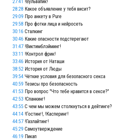
27:41
!Вульвапик!
28:28
Какое объявление у тебя висит?
29:09
Про анкету в Pure
29:58
Про фотки лица и нейросеть
30:16
Сталкинг
30:46
Какие опасности подстерегают
31:47
!Виктимблэйминг!
33:11
!Контрол фрик!
33:46
История от Наташи
38:52
История от Люды
39:54
Чёткие условия для безопасного секса
40:59
Тезисы про безопасность
41:53
Про вопрос "Что тебе нравится в сексе?"
42:53
!Спанкинг!
43:55
С чем мы можем столкнуться в дейтинге?
44:14
!Гостинг!, !Касперинг!
44:57
!Газлайтинг!
45:29
Самоутверждение
46:19
Пикап