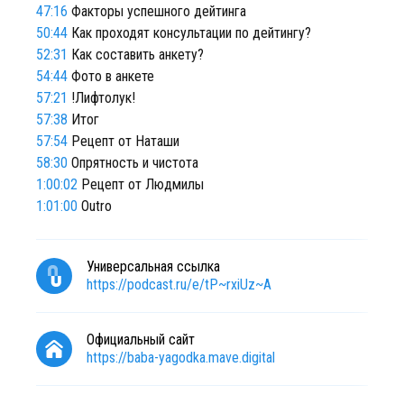
47:16
Факторы успешного дейтинга
50:44
Как проходят консультации по дейтингу?
52:31
Как составить анкету?
54:44
Фото в анкете
57:21
!Лифтолук!
57:38
Итог
57:54
Рецепт от Наташи
58:30
Опрятность и чистота
1:00:02
Рецепт от Людмилы
1:01:00
Outro
Универсальная ссылка
https://podcast.ru/e/tP~rxiUz~A
Официальный сайт
https://baba-yagodka.mave.digital