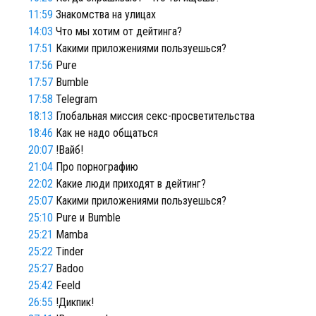
11:59
Знакомства на улицах
14:03
Что мы хотим от дейтинга?
17:51
Какими приложениями пользуешься?
17:56
Pure
17:57
Bumble
17:58
Telegram
18:13
Глобальная миссия секс-просветительства
18:46
Как не надо общаться
20:07
!Вайб!
21:04
Про порнографию
22:02
Какие люди приходят в дейтинг?
25:07
Какими приложениями пользуешься?
25:10
Pure и Bumble
25:21
Mamba
25:22
Tinder
25:27
Badoo
25:42
Feeld
26:55
!Дикпик!