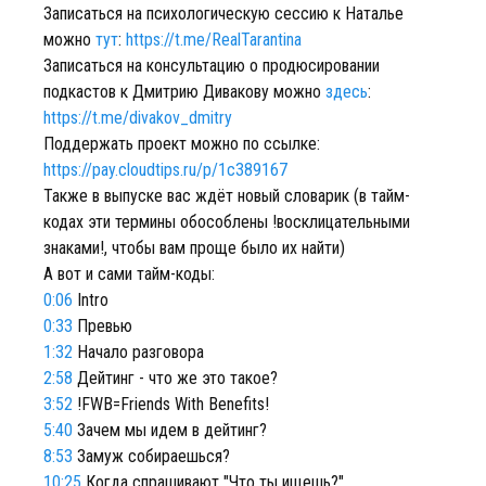
Записаться на психологическую сессию к Наталье
можно
тут
:
https://t.me/RealTarantina
Записаться на консультацию о продюсировании
подкастов к Дмитрию Дивакову можно
здесь
:
https://t.me/divakov_dmitry
Поддержать проект можно по ссылке:
https://pay.cloudtips.ru/p/1c389167
Также в выпуске вас ждёт новый словарик (в тайм-
кодах эти термины обособлены !восклицательными
знаками!, чтобы вам проще было их найти)
А вот и сами тайм-коды:
0:06
Intro
0:33
Превью
1:32
Начало разговора
2:58
Дейтинг - что же это такое?
3:52
!FWB=Friends With Benefits!
5:40
Зачем мы идем в дейтинг?
8:53
Замуж собираешься?
10:25
Когда спрашивают "Что ты ищешь?"