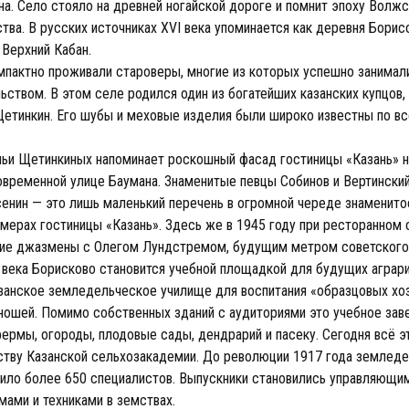
а. Село стояло на древней ногайской дороге и помнит эпоху Волжс
тва. В русских источниках XVI века упоминается как деревня Борис
 Верхний Кабан.
мпактно проживали староверы, многие из которых успешно занимал
ьством. В этом селе родился один из богатейших казанских купцов,
Щетинкин. Его шубы и меховые изделия были широко известны по в
мьи Щетинкиных напоминает роскошный фасад гостиницы «Казань» 
временной улице Баумана. Знаменитые певцы Собинов и Вертинский
сенин — это лишь маленький перечень в огромной череде знаменито
омерах гостиницы «Казань». Здесь же в 1945 году при ресторанном
ие джазмены с Олегом Лундстремом, будущим метром советского
 века Борисково становится учебной площадкой для будущих аграри
занское земледельческое училище для воспитания «образцовых хоз
ношей. Помимо собственных зданий с аудиториями это учебное зав
фермы, огороды, плодовые сады, дендрарий и пасеку. Сегодня всё 
ству Казанской сельхозакадемии. До революции 1917 года землед
ило более 650 специалистов. Выпускники становились управляющими
мами и техниками в земствах.