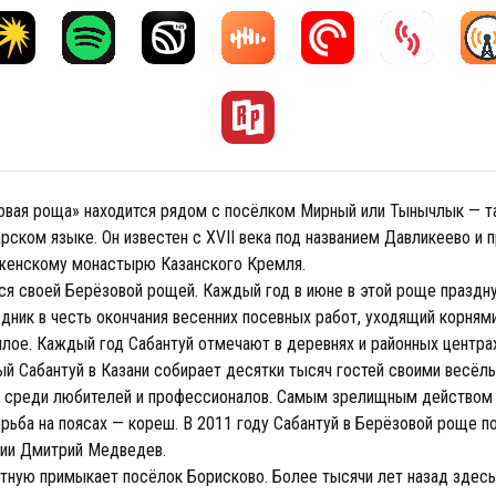
овая роща» находится рядом с посёлком Мирный или Тынычлык — та
арском языке. Он известен с XVII века под названием Давликеево и
женскому монастырю Казанского Кремля.
ся своей Берёзовой рощей. Каждый год в июне в этой роще праздн
дник в честь окончания весенних посевных работ, уходящий корням
лое. Каждый год Сабантуй отмечают в деревнях и районных центрах
вый Сабантуй в Казани собирает десятки тысяч гостей своими весёл
 среди любителей и профессионалов. Самым зрелищным действом 
рьба на поясах — кореш. В 2011 году Сабантуй в Берёзовой роще п
ии Дмитрий Медведев.
тную примыкает посёлок Борисково. Более тысячи лет назад здесь