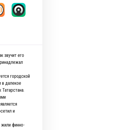
к звучит его
 принадлежал
уется городской
и в далекое
 Татарстана.
ыми
является
осетил и
 жили финно-