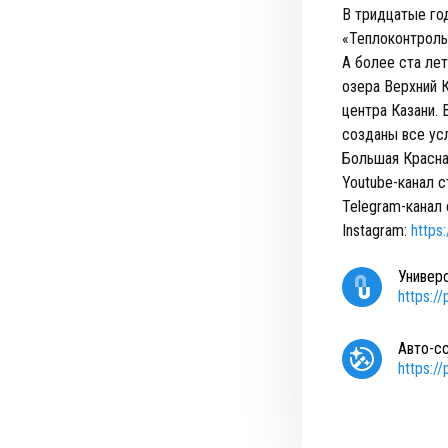
В тридцатые го
«Теплоконтроль
А более ста лет
озера Верхний 
центра Казани. 
созданы все ус
Большая Красна
Youtube-канал с
Telegram-канал
Instagram:
https
Универ
https:/
Авто-с
https:/