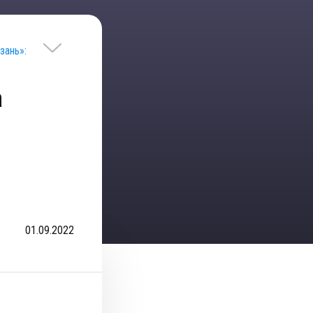
зань»:
а
01.09.2022