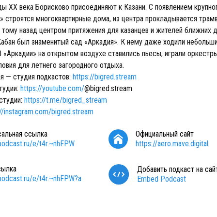
ды XX века Борисково присоединяют к Казани. С появлением крупно
» строятся многоквартирные дома, из центра прокладывается трамв
 тому назад центром притяжения для казанцев и жителей ближних д
Кабан был знаменитый сад «Аркадия». К нему даже ходили небольш
В «Аркадии» на открытом воздухе ставились пьесы, играли оркестр
ловия для летнего загородного отдыха.
я — cтудия подкастов:
https://bigred.stream
тудии:
https://youtube.com/
@bigred.stream
 студии:
https://t.me/bigred_stream
://instagram.com/bigred.stream
сальная ссылка
Официальный сайт
/podcast.ru/e/t4r.~nhFPW
https://aero.mave.digital
сылка
Добавить подкаст на сай
/podcast.ru/e/t4r.~nhFPW?a
Embed Podcast