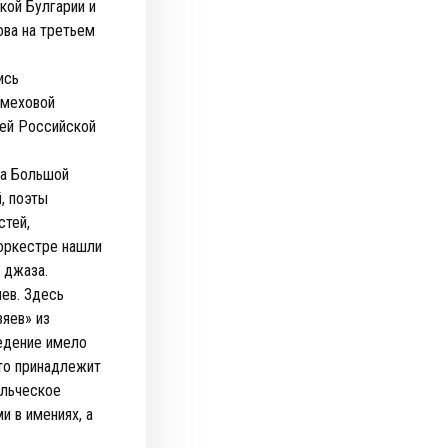
кой Булгарии и
ова на третьем
ись
 меховой
сей Российской
на Большой
, поэты
стей,
 оркестре нашли
 джаза.
ев. Здесь
яев» из
едение имело
это принадлежит
ельческое
 в имениях, а