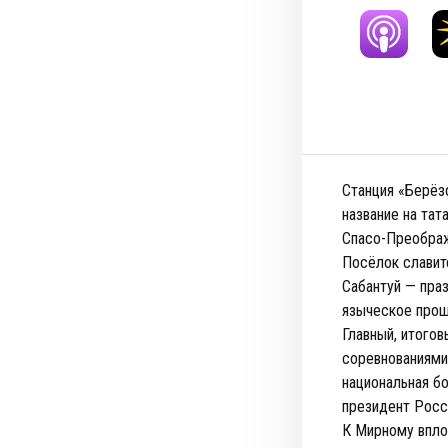
Станция «Берёз
название на тат
Спасо-Преобра
Посёлок славит
Сабантуй — праз
языческое прош
Главный, итого
соревнованиями
национальная бо
президент Росс
К Мирному впло