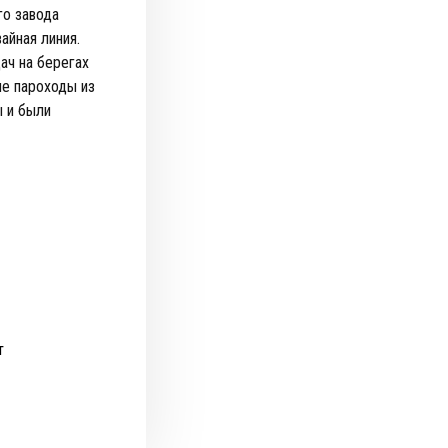
го завода
айная линия.
ач на берегах
ие пароходы из
ы и были
т