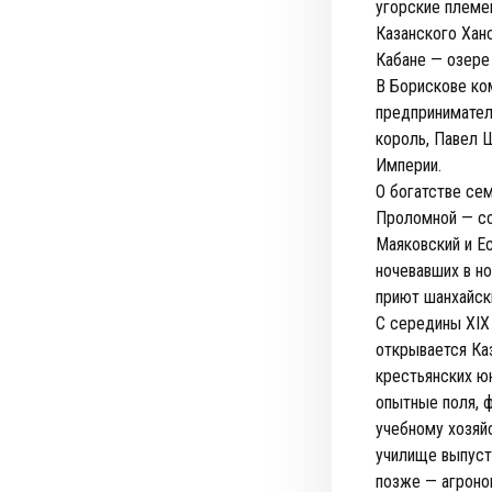
угорские племен
Казанского Ханс
Кабане — озере
В Борискове ко
предпринимател
король, Павел 
Империи.
О богатстве се
Проломной — со
Маяковский и Е
ночевавших в н
приют шанхайск
С середины XIX
открывается Ка
крестьянских ю
опытные поля, 
учебному хозяй
училище выпуст
позже — агроно