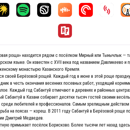
овая роща» находится рядом с посёлком Мирный или Тынычлык — та
арском языке. Он известен с XVII века под названием Давликеево и
женскому монастырю Казанского Кремля.
ся своей Берёзовой рощей. Каждый год в июне в этой роще праздн
дник в честь окончания весенних посевных работ, уходящий корням
лое. Каждый год Сабантуй отмечают в деревнях и районных центрах
вый Сабантуй в Казани собирает десятки тысяч гостей своими весёл
 среди любителей и профессионалов. Самым зрелищным действом 
рьба на поясах — кореш. В 2011 году Сабантуй в Берёзовой роще п
ии Дмитрий Медведев.
тную примыкает посёлок Борисково. Более тысячи лет назад здесь