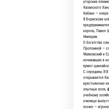
угорские племен
Казанского Ханс
Кабане — озере
В Борискове ко
предпринимател
король, Павел 
Империи.
О богатстве се
Проломной — со
Маяковский и Е
ночевавших в н
приют шанхайск
С середины XIX
открывается Ка
крестьянских ю
опытные поля, 
учебному хозяй
училище выпуст
позже — агроно