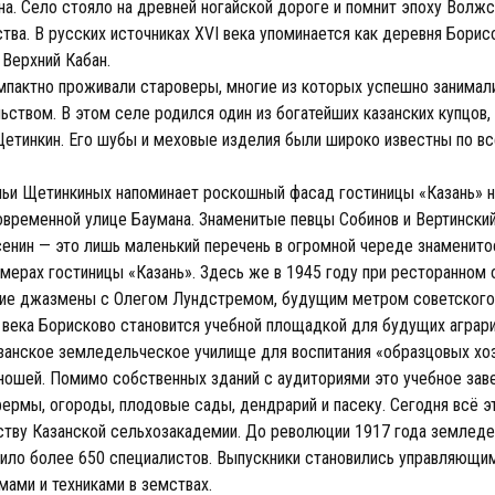
а. Село стояло на древней ногайской дороге и помнит эпоху Волжс
тва. В русских источниках XVI века упоминается как деревня Борис
 Верхний Кабан.
мпактно проживали староверы, многие из которых успешно занимал
ьством. В этом селе родился один из богатейших казанских купцов,
Щетинкин. Его шубы и меховые изделия были широко известны по в
мьи Щетинкиных напоминает роскошный фасад гостиницы «Казань» 
временной улице Баумана. Знаменитые певцы Собинов и Вертинский
сенин — это лишь маленький перечень в огромной череде знаменито
омерах гостиницы «Казань». Здесь же в 1945 году при ресторанном
ие джазмены с Олегом Лундстремом, будущим метром советского
 века Борисково становится учебной площадкой для будущих аграри
занское земледельческое училище для воспитания «образцовых хоз
ношей. Помимо собственных зданий с аудиториями это учебное зав
фермы, огороды, плодовые сады, дендрарий и пасеку. Сегодня всё 
ству Казанской сельхозакадемии. До революции 1917 года землед
ило более 650 специалистов. Выпускники становились управляющими
мами и техниками в земствах.