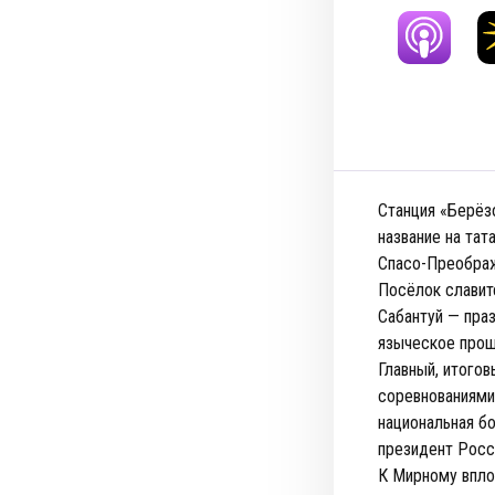
Станция «Берёз
название на тат
Спасо-Преобра
Посёлок славит
Сабантуй — праз
языческое прош
Главный, итого
соревнованиями
национальная бо
президент Росс
К Мирному впло