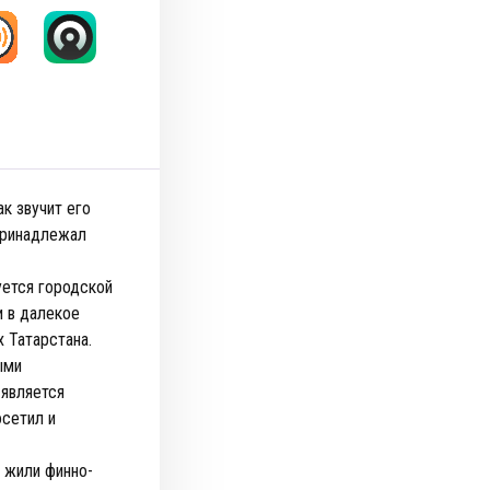
к звучит его
 принадлежал
уется городской
и в далекое
 Татарстана.
ыми
является
осетил и
 жили финно-