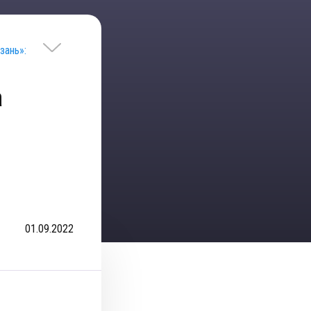
зань»:
а
01.09.2022