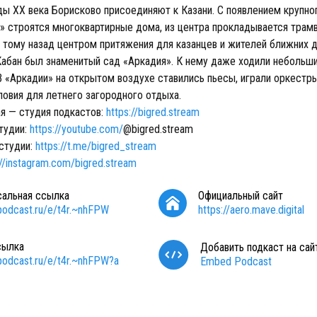
ды XX века Борисково присоединяют к Казани. С появлением крупно
» строятся многоквартирные дома, из центра прокладывается трамв
 тому назад центром притяжения для казанцев и жителей ближних д
Кабан был знаменитый сад «Аркадия». К нему даже ходили небольш
В «Аркадии» на открытом воздухе ставились пьесы, играли оркестр
ловия для летнего загородного отдыха.
я — cтудия подкастов:
https://bigred.stream
тудии:
https://youtube.com/
@bigred.stream
 студии:
https://t.me/bigred_stream
://instagram.com/bigred.stream
сальная ссылка
Официальный сайт
/podcast.ru/e/t4r.~nhFPW
https://aero.mave.digital
сылка
Добавить подкаст на сай
/podcast.ru/e/t4r.~nhFPW?a
Embed Podcast