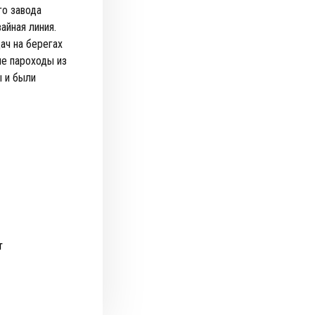
го завода
айная линия.
ач на берегах
ие пароходы из
ы и были
т