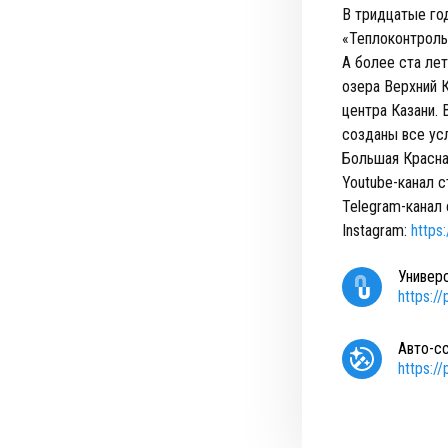
В тридцатые го
«Теплоконтроль
А более ста лет
озера Верхний 
центра Казани. 
созданы все ус
Большая Красна
Youtube-канал с
Telegram-канал
Instagram:
https
Универ
https:/
Авто-с
https:/