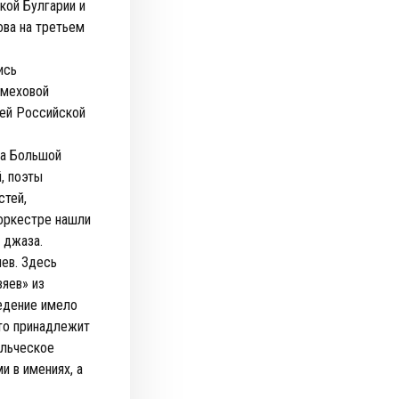
кой Булгарии и
ова на третьем
ись
 меховой
сей Российской
на Большой
, поэты
стей,
 оркестре нашли
 джаза.
ев. Здесь
яев» из
едение имело
это принадлежит
ельческое
 в имениях, а