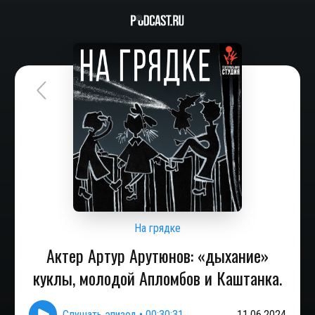
На грядке
Актер Артур Арутюнов: «дыхание»
куклы, молодой Апломбов и Каштанка.
Слушать эпизод
•
00:30:31
11.06.2024