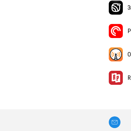
З
P
O
R