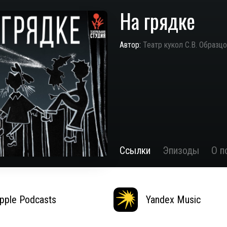
На грядке
Автор:
Театр кукол С.В. Образц
Ссылки
Эпизоды
О п
pple Podcasts
Yandex Music