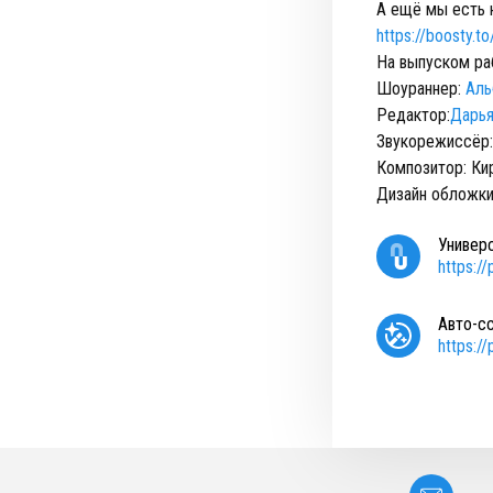
А ещё мы есть 
https://boosty.t
На выпуском ра
Шоураннер:
Аль
Редактор:
Дарья
Звукорежиссёр
Композитор: Ки
Дизайн обложк
Универ
https:/
Авто-с
https:/