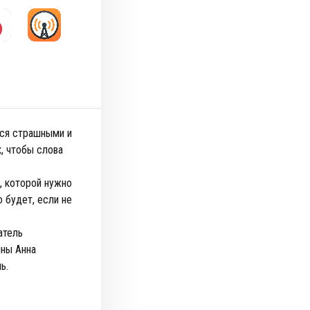
тся страшными и
, чтобы слова
, которой нужно
о будет, если не
атель
ины Анна
ь.