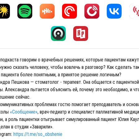
 подкаста говорим о врачебных решениях, которые пациентам кажу
ужно сказать человеку, чтобы вовлечь в разговор? Как сделать так
я пациента более понятными, а принятое решение логичным?
андра Пешкова — стоматолог - терапевт. Она общается с пациенткой
ы. Александра пытается объяснить ей, почему это необходимо, и чт
ешение сейчас.
коммуникативных проблемах гостю помогает преподаватель и основ
колы
«Сообщение»
, врач-педиатр и специалист паллиативной медиц
н, а роль пациентки отыгрывает симулированный пациент Юлия Каул
елан в студии «Заварили».
legram:
https://t.me/so_obshenie