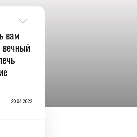
ь вам
ы вечный
лечь
ие
20.04.2022