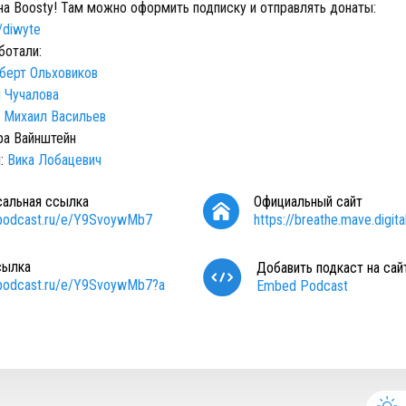
на Boosty! Там можно оформить подписку и отправлять донаты:
o/diwyte
ботали:
берт Ольховиков
 Чучалова
:
Михаил Васильев
ра Вайнштейн
и:
Вика Лобацевич
сальная ссылка
Официальный сайт
/podcast.ru/e/Y9SvoywMb7
https://breathe.mave.digita
сылка
Добавить подкаст на сай
/podcast.ru/e/Y9SvoywMb7?a
Embed Podcast