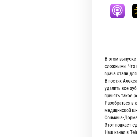
В этом выпуске
сложными. Что н
врача стали дл
В гостях Алекс
удалить все зуб
принять такое р
Разобраться в 
медицинской ш
Сонькина-Дорма
Этот подкаст сд
Наш канал в Te