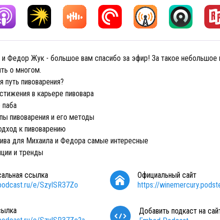
 и Федор Жук - большое вам спасибо за эфир! За такое небольшое
ить о многом.
я путь пивоварения?
тижения в карьере пивовара
 паба
пы пивоварения и его методы
одход к пивоварению
пива для Михаила и Федора самые интересные
ции и тренды
сальная ссылка
Официальный сайт
/podcast.ru/e/SzylSR37Zo
https://winemercury.podst
сылка
Добавить подкаст на сай