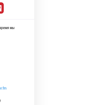
 время мы
er.fm
т