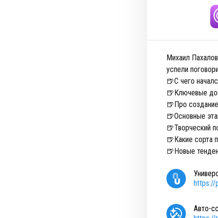
Михаил Пахалов
успели поговор
🍺С чего началс
🍺Ключевые дос
🍺Про создание
🍺Основные эта
🍺Творческий п
🍺Какие сорта 
🍺Новые тенден
Универ
https:/
Авто-с