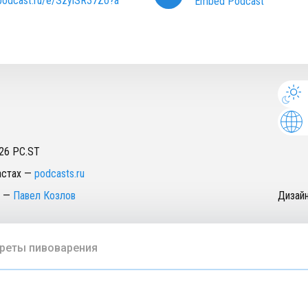
/podcast.ru/e/SzylSR37Zo?a
Embed Podcast
26
PC.ST
астах
—
podcasts.ru
—
Павел Козлов
Дизай
реты пивоварения