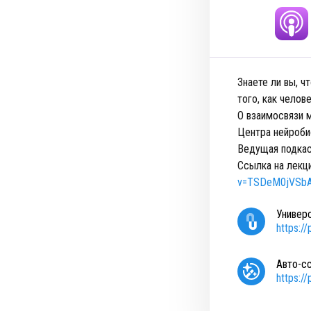
Знаете ли вы, 
того, как челов
О взаимосвязи 
Центра нейроби
Ведущая подкас
Ссылка на лекц
v=TSDeM0jVSb
Универ
https:/
Авто-с
https:/