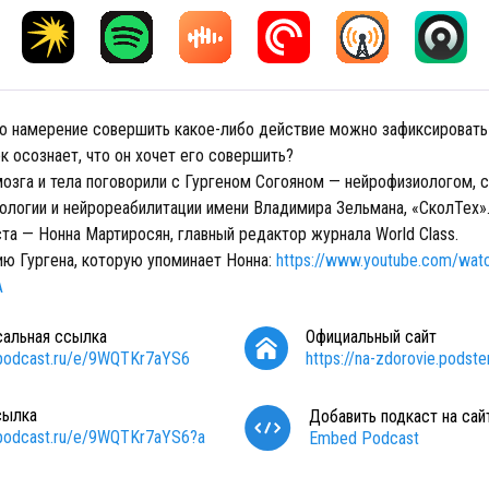
что намерение совершить какое-либо действие можно зафиксировать
ек осознает, что он хочет его совершить?
мозга и тела поговорили с Гургеном Согояном — нейрофизиологом, 
ологии и нейрореабилитации имени Владимира Зельмана, «СколТех»
та — Нонна Мартиросян, главный редактор журнала World Class.
ию Гургена, которую упоминает Нонна:
https://www.youtube.com/wat
A
сальная ссылка
Официальный сайт
/podcast.ru/e/9WQTKr7aYS6
https://na-zdorovie.podste
сылка
Добавить подкаст на сай
/podcast.ru/e/9WQTKr7aYS6?a
Embed Podcast