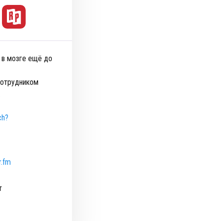
 в мозге ещё до
сотрудником
.
ch?
r.fm
т