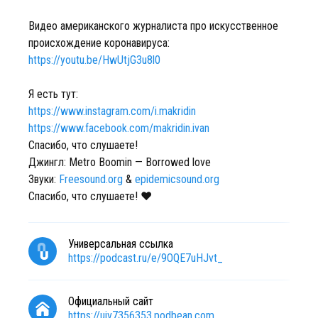
Видео американского журналиста про искусственное
происхождение коронавируса:
https://youtu.be/HwUtjG3u8l0
Я есть тут:
https://www.instagram.com/i.makridin
https://www.facebook.com/makridin.ivan
Спасибо, что слушаете!
Джингл: Metro Boomin — Borrowed love
Звуки:
Freesound.org
&
epidemicsound.org
Спасибо, что слушаете! ❤️
Универсальная ссылка
https://podcast.ru/e/9OQE7uHJvt_
Официальный сайт
https://uiv7356353.podbean.com