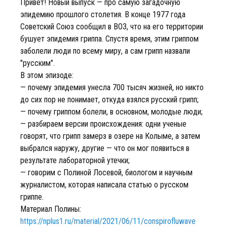
Привет! Новый выпуск — про самую загадочную
эпидемию прошлого столетия. В конце 1977 года
Советский Союз сообщил в ВОЗ, что на его территории
бушует эпидемия гриппа. Спустя время, этим гриппом
заболели люди по всему миру, а сам грипп назвали
"русским".
В этом эпизоде:
— почему эпидемия унесла 700 тысяч жизней, но никто
до сих пор не понимает, откуда взялся русский грипп;
— почему гриппом болели, в основном, молодые люди;
— разбираем версии происхождения: одни ученые
говорят, что грипп замерз в озере на Колыме, а затем
выбрался наружу, другие — что он мог появиться в
результате лабораторной утечки;
— говорим с Полиной Лосевой, биологом и научным
журналистом, которая написала статью о русском
гриппе.
Материал Полины:
https://nplus1.ru/material/2021/06/11/conspirofluwave