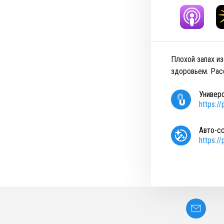
Плохой запах и
здоровьем. Расс
Универ
https:/
Авто-с
https:/