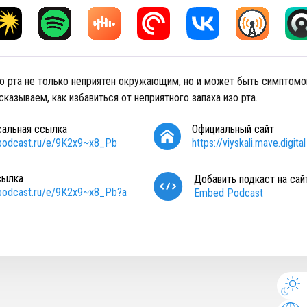
зо рта не только неприятен окружающим, но и может быть симптом
казываем, как избавиться от неприятного запаха изо рта.
сальная ссылка
Официальный сайт
/podcast.ru/e/9K2x9~x8_Pb
https://viyskali.mave.digital
сылка
Добавить подкаст на сай
/podcast.ru/e/9K2x9~x8_Pb?a
Embed Podcast