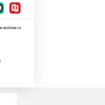
ом проблем со
т