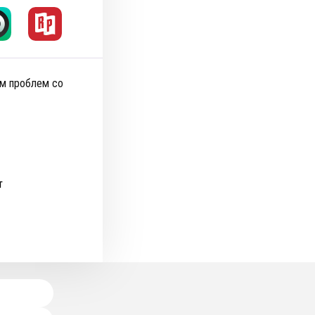
ом проблем со
т