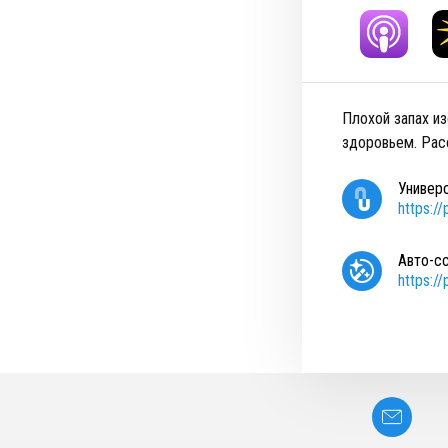
Плохой запах и
здоровьем. Расс
Универ
https:/
Авто-с
https:/