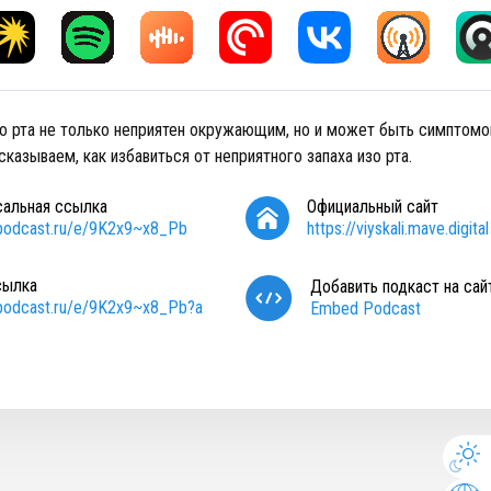
зо рта не только неприятен окружающим, но и может быть симптом
казываем, как избавиться от неприятного запаха изо рта.
сальная ссылка
Официальный сайт
/podcast.ru/e/9K2x9~x8_Pb
https://viyskali.mave.digital
сылка
Добавить подкаст на сай
/podcast.ru/e/9K2x9~x8_Pb?a
Embed Podcast