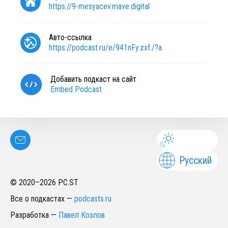
https://9-mesyacev.mave.digital
Авто-ссылка
https://podcast.ru/e/941nFy.zxf./?a
Добавить подкаст на сайт
Embed Podcast
Русский
© 2020–
2026
PC.ST
Все о подкастах
—
podcasts.ru
Разработка
—
Павел Козлов