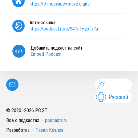
https://9-mesyacev.mave.digital
Авто-ссылка
https://podcast.ru/e/941nFy.zxf./?a
Добавить подкаст на сайт
Embed Podcast
Русский
© 2020–
2026
PC.ST
Все о подкастах
—
podcasts.ru
Разработка
—
Павел Козлов