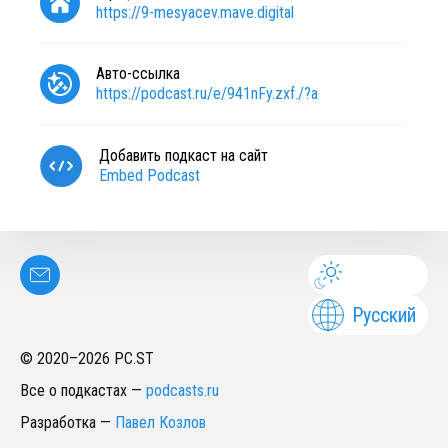
https://9-mesyacev.mave.digital
Авто-ссылка
https://podcast.ru/e/941nFy.zxf./?a
Добавить подкаст на сайт
Embed Podcast
Русский
© 2020–
2026
PC.ST
Все о подкастах
—
podcasts.ru
Разработка
—
Павел Козлов