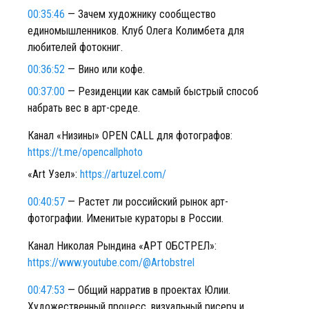
00:35:46
— Зачем художнику сообщество
единомышленников. Клуб Олега Колимбета для
любителей фотокниг.
00:36:52
— Вино или кофе.
00:37:00
— Резиденции как самый быстрый способ
набрать вес в арт-среде.
Канал «Низины» OPEN CALL для фотографов:
https://t.me/opencallphoto
«Art Узел»:
https://artuzel.com/
00:40:57
— Растет ли российский рынок арт-
фотографии. Именитые кураторы в России.
Канал Николая Рындина «АРТ ОБСТРЕЛ»:
https://www.youtube.com/@Artobstrel
00:47:53
— Общий нарратив в проектах Юлии.
Художественный процесс, визуальный рисерч и