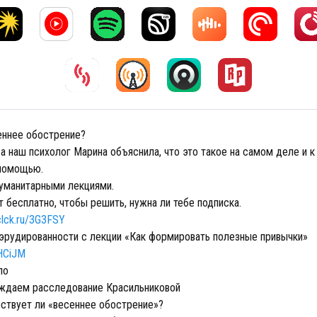
еннее обострение?
 а наш психолог Марина объяснила, что это такое на самом деле и к
 помощью.
уманитарными лекциями.
 бесплатно, чтобы решить, нужна ли тебе подписка.
/clck.ru/3G3FSY
 эрудированности с лекции «Как формировать полезные привычки»
3HCiJM
ло
ждаем расследование Красильниковой
ствует ли «весеннее обострение»?