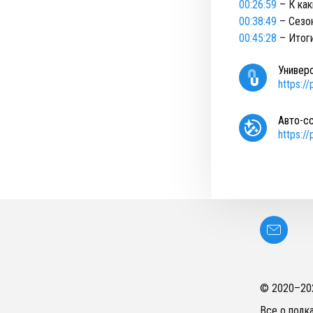
00:26:59
– К как
00:38:49
– Сезо
00:45:28
– Итоги
Универ
https:/
Авто-с
https:/
© 2020–
20
Все о подк