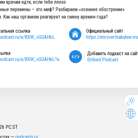
им врачам идти, если тебе плохо
нные перемены – это миф? Разбираем «осеннее обострение»
. Как наш организм реагирует на смену времен года?
сальная ссылка
Официальный сайт
/podcast.ru/e/8XW_vGGAHbL
https://introvertnakuhne.ma
сылка
Добавить подкаст на сай
/podcast.ru/e/8XW_vGGAHbL?a
Embed Podcast
26
PC.ST
астах
—
podcasts.ru