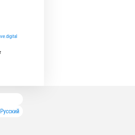
ve.digital
т
Русский