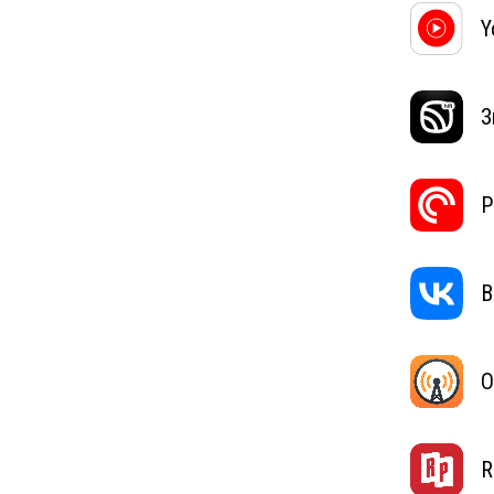
Y
З
P
В
O
R