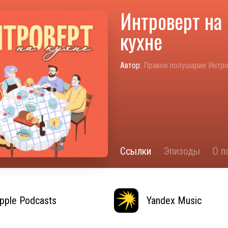
Интроверт на
кухне
Автор:
Правое полушарие Интро
Ссылки
Эпизоды
О п
pple Podcasts
Yandex Music