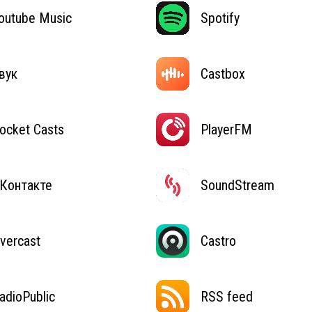
outube Music
Spotify
вук
Castbox
ocket Casts
PlayerFM
Контакте
SoundStream
vercast
Castro
adioPublic
RSS feed