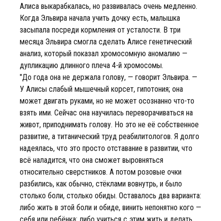
Алиса выкарабкалась, но развивалась очень медленно.
Когда Эльвира начала учить дочку есть, малышка
засыпала посреди кормления от усталости. В три
месяца Эльвира смогла сделать Алисе генетический
анализ, который показал хромосомную аномалию —
дупликацию длинного плеча 4-й хромосомы.
"До года она не держала голову, — говорит Эльвира. —
У Алисы слабый мышечный корсет, гипотония; она
может двигать руками, но не может осознанно что-то
взять ими. Сейчас она научилась переворачиваться на
живот, приподнимать голову. Но это не её собственное
развитие, а титанический труд реабилитологов. Я долго
надеялась, что это просто отставание в развитии, что
всё наладится, что она сможет выровняться
относительно сверстников. А потом розовые очки
разбились, как обычно, стёклами вовнутрь, и было
столько боли, столько обиды. Оставалось два варианта:
либо жить в этой боли и обиде, винить непонятно кого —
себя или ребёнка; либо учиться с этим жить и делать