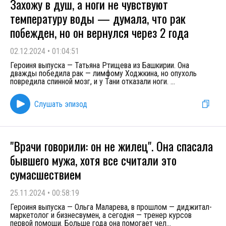
Захожу в душ, а ноги не чувствуют
температуру воды — думала, что рак
побежден, но он вернулся через 2 года
02.12.2024
•
01:04:51
Героиня выпуска — Татьяна Ртищева из Башкирии. Она
дважды победила рак — лимфому Ходжкина, но опухоль
повредила спинной мозг, и у Тани отказали ноги.
...
Слушать эпизод
"Врачи говорили: он не жилец". Она спасала
бывшего мужа, хотя все считали это
сумасшествием
25.11.2024
•
00:58:19
Героиня выпуска — Ольга Маларева, в прошлом — диджитал-
маркетолог и бизнесвумен, а сегодня — тренер курсов
первой помощи. Больше года она помогает чел
...