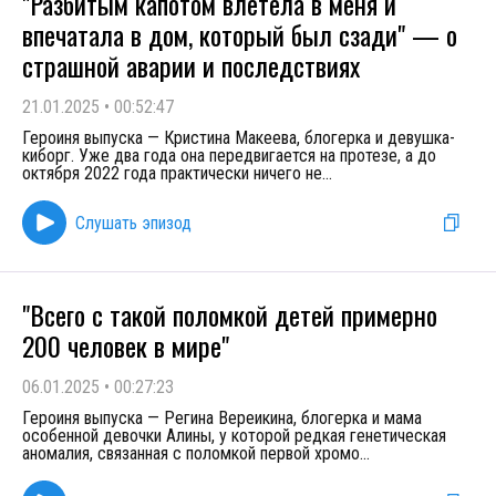
"Разбитым капотом влетела в меня и
впечатала в дом, который был сзади" — о
страшной аварии и последствиях
21.01.2025
•
00:52:47
Героиня выпуска — Кристина Макеева, блогерка и девушка-
киборг. Уже два года она передвигается на протезе, а до
октября 2022 года практически ничего не
...
Слушать эпизод
"Всего с такой поломкой детей примерно
200 человек в мире"
06.01.2025
•
00:27:23
Героиня выпуска — Регина Вереикина, блогерка и мама
особенной девочки Алины, у которой редкая генетическая
аномалия, связанная с поломкой первой хромо
...