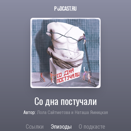
Со дна постучали
Автор:
Лола Сайтметова и Наташа Ямницкая
Ссылки
Эпизоды
О подкасте