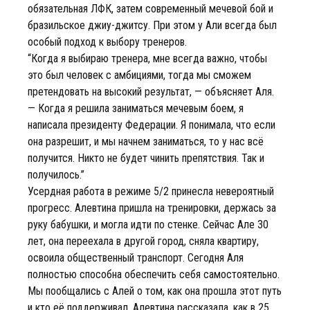
обязательная ЛФК, затем современный мечевой бой и
бразильское джиу-джитсу. При этом у Али всегда был
особый подход к выбору тренеров.
“Когда я выбираю тренера, мне всегда важно, чтобы
это был человек с амбициями, тогда мы сможем
претендовать на высокий результат, — объясняет Аля.
— Когда я решила заниматься мечевым боем, я
написала президенту Федерации. Я понимала, что если
она разрешит, и мы начнем заниматься, то у нас всё
получится. Никто не будет чинить препятствия. Так и
получилось.”
Усердная работа в режиме 5/2 принесла невероятный
прогресс. Алевтина пришла на тренировки, держась за
руку бабушки, и могла идти по стенке. Сейчас Але 30
лет, она переехала в другой город, сняла квартиру,
освоила общественный транспорт. Сегодня Аля
полностью способна обеспечить себя самостоятельно.
Мы пообщались с Алей о том, как она прошла этот путь
и кто её поддерживал. Алевтина рассказала, как в 25