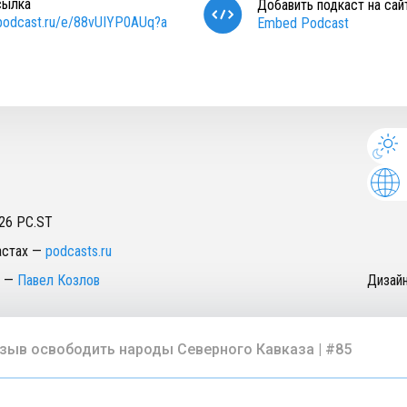
сылка
Добавить подкаст на сай
/podcast.ru/e/88vUIYP0AUq?a
Embed Podcast
26
PC.ST
астах
—
podcasts.ru
—
Павел Козлов
Дизай
зыв освободить народы Северного Кавказа | #85