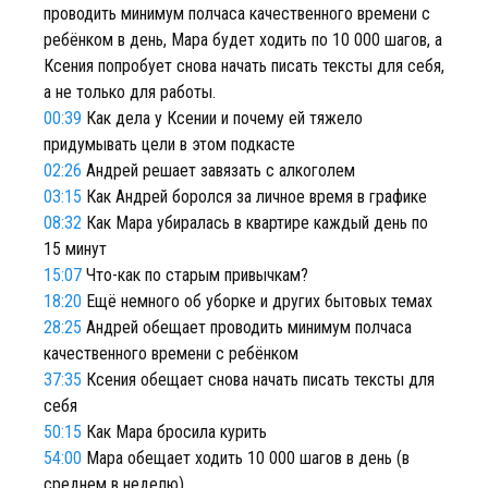
проводить минимум полчаса качественного времени с
ребёнком в день, Мара будет ходить по 10 000 шагов, а
Ксения попробует снова начать писать тексты для себя,
а не только для работы.
00:39
Как дела у Ксении и почему ей тяжело
придумывать цели в этом подкасте
02:26
Андрей решает завязать с алкоголем
03:15
Как Андрей боролся за личное время в графике
08:32
Как Мара убиралась в квартире каждый день по
15 минут
15:07
Что-как по старым привычкам?
18:20
Ещё немного об уборке и других бытовых темах
28:25
Андрей обещает проводить минимум полчаса
качественного времени с ребёнком
37:35
Ксения обещает снова начать писать тексты для
себя
50:15
Как Мара бросила курить
54:00
Мара обещает ходить 10 000 шагов в день (в
среднем в неделю)